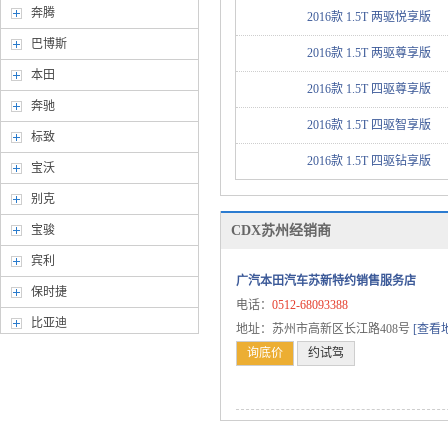
奔腾
2016款 1.5T 两驱悦享版
巴博斯
2016款 1.5T 两驱尊享版
本田
2016款 1.5T 四驱尊享版
奔驰
2016款 1.5T 四驱智享版
标致
2016款 1.5T 四驱钻享版
宝沃
别克
宝骏
CDX苏州经销商
宾利
广汽本田汽车苏新特约销售服务店
保时捷
电话：
0512-68093388
比亚迪
地址：苏州市高新区长江路408号
[查看
询底价
约试驾
北京汽车
北汽幻速
北汽威旺
北汽新能源