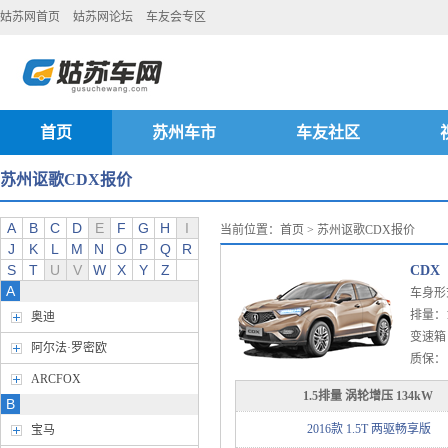
姑苏网首页
姑苏网论坛
车友会专区
首页
苏州车市
车友社区
苏州讴歌CDX报价
A
B
C
D
E
F
G
H
I
当前位置：
首页
> 苏州讴歌CDX报价
J
K
L
M
N
O
P
Q
R
S
T
U
V
W
X
Y
Z
CDX
A
车身形
排量：1.
奥迪
变速箱
阿尔法·罗密欧
质保：
ARCFOX
1.5排量 涡轮增压 134kW
B
2016款 1.5T 两驱畅享版
宝马