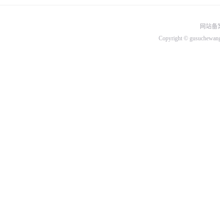
北汽绅宝
网站备案
比速
Copyright © gusuchew
C
长城
长安
昌河
D
DS
大众
道奇
东南
东风
东风小康
东风风行
东风风神