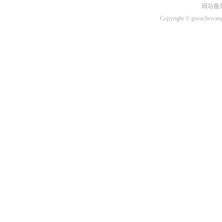
网站备案
北汽绅宝
Copyright © gusuchew
比速
C
长城
长安
昌河
D
DS
大众
道奇
东南
东风
东风小康
东风风行
东风风神