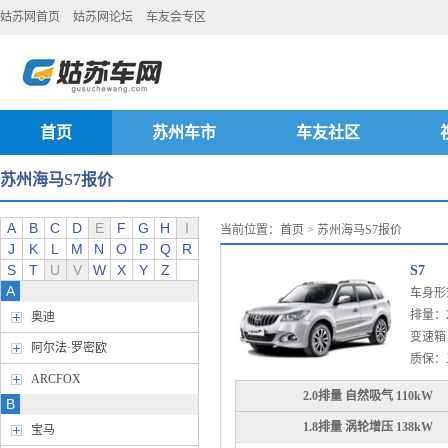
姑苏网首页
姑苏网论坛
车友会专区
首页
苏州车市
车友社区
苏州海马S7报价
A
B
C
D
E
F
G
H
I
当前位置：
首页
> 苏州海马S7报价
J
K
L
M
N
O
P
Q
R
S
T
U
V
W
X
Y
Z
S7
A
车身形
排量：2.0
奥迪
变速箱：
阿尔法·罗密欧
质保：
ARCFOX
2.0排量 自然吸气 110kW
B
1.8排量 涡轮增压 138kW
宝马