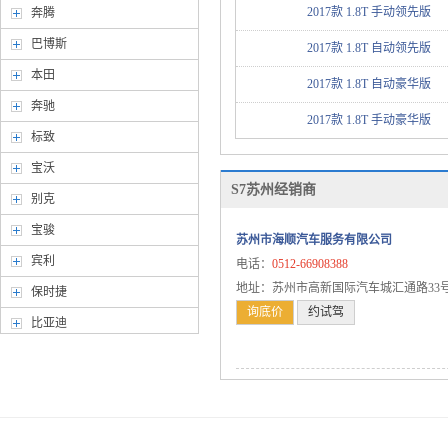
2017款 1.8T 手动领先版
奔腾
巴博斯
2017款 1.8T 自动领先版
本田
2017款 1.8T 自动豪华版
奔驰
2017款 1.8T 手动豪华版
标致
宝沃
S7苏州经销商
别克
宝骏
苏州市海顺汽车服务有限公司
宾利
电话：
0512-66908388
地址：苏州市高新国际汽车城汇通路33
保时捷
询底价
约试驾
比亚迪
北京汽车
北汽幻速
北汽威旺
北汽新能源