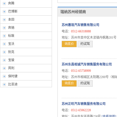
奔腾
巴博斯
瑞纳苏州经销商
本田
苏州惠现汽车销售有限公司
奔驰
电话：
0512-66318088
标致
地址：苏州市吴中区木渎镇丹枫路201
宝沃
询底价
约试驾
别克
宝骏
苏州东昌相诚汽车销售服务有限公司
宾利
电话：
0512-65758999
保时捷
地址：苏州市相城区太阳路2200号（相
询底价
约试驾
比亚迪
北京汽车
北汽幻速
苏州正旺汽车销售服务有限公司
北汽威旺
电话：
0512-65962228
地址：苏州市东环南路258号
[查看地图]
北汽新能源