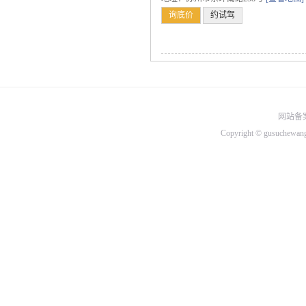
询底价
约试驾
北汽绅宝
比速
C
长城
长安
网站备案
昌河
Copyright © gusuchew
D
DS
大众
道奇
东南
东风
东风小康
东风风行
东风风神