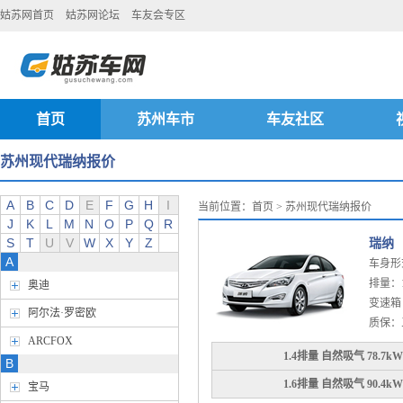
姑苏网首页
姑苏网论坛
车友会专区
首页
苏州车市
车友社区
苏州现代瑞纳报价
A
B
C
D
E
F
G
H
I
当前位置：
首页
> 苏州现代瑞纳报价
J
K
L
M
N
O
P
Q
R
S
T
U
V
W
X
Y
Z
瑞纳
A
车身形
排量：1.4
奥迪
变速箱：
阿尔法·罗密欧
质保：
ARCFOX
1.4排量 自然吸气 78.7k
B
1.6排量 自然吸气 90.4k
宝马