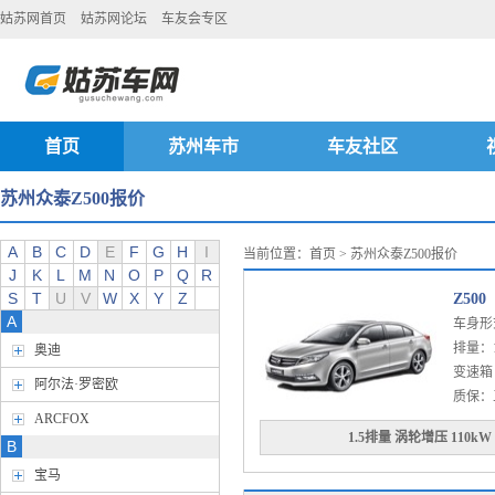
姑苏网首页
姑苏网论坛
车友会专区
首页
苏州车市
车友社区
苏州众泰Z500报价
A
B
C
D
E
F
G
H
I
当前位置：
首页
> 苏州众泰Z500报价
J
K
L
M
N
O
P
Q
R
S
T
U
V
W
X
Y
Z
Z500
A
车身形
排量：1.
奥迪
变速箱：
阿尔法·罗密欧
质保：
ARCFOX
1.5排量 涡轮增压 110kW
B
宝马