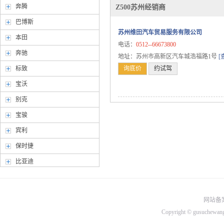
奔腾
Z500苏州经销商
巴博斯
苏州维田汽车贸易服务有限公司
本田
电话：
0512--66673800
奔驰
地址：苏州市高新区汽车城浩福路1号
[
标致
询底价
约试驾
宝沃
别克
宝骏
宾利
保时捷
比亚迪
北京汽车
北汽幻速
网站备案
北汽威旺
Copyright © gusuchew
北汽新能源