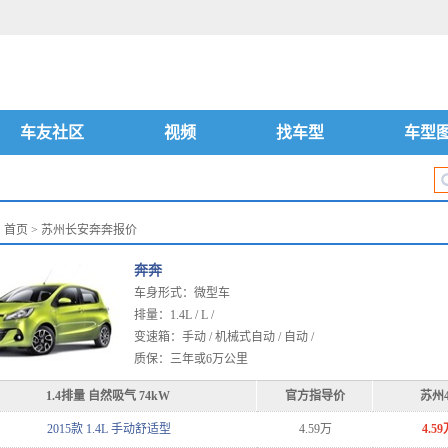
车友社区
视频
找车型
车型
：
首页
> 苏州长安奔奔报价
奔奔
车身形式：微型车
排量：1.4L / L /
变速箱：手动 / 机械式自动 / 自动 /
质保：三年或6万公里
1.4排量 自然吸气 74kW
官方指导价
苏州
2015款 1.4L 手动舒适型
4.59万
4.59