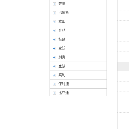
奔腾
巴博斯
本田
奔驰
标致
宝沃
别克
宝骏
宾利
保时捷
比亚迪
北京汽车
北汽幻速
北汽威旺
北汽新能源