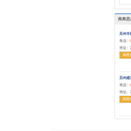
北汽绅宝
比速
奔奔苏
C
长城
苏州市
电话：
长安
地址：
长安乘用车
询底
CS95
杰勋
志翔
苏州威
电话：
悦翔
地址：
奔奔LOVE
询底
奔奔i
CS15
逸动XT
悦翔V7