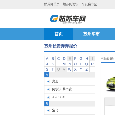
姑苏网首页
姑苏网论坛
车友会专区
首页
苏州车市
苏州长安奔奔报价
A
B
C
D
E
F
G
H
I
当前位置
J
K
L
M
N
O
P
Q
R
S
T
U
V
W
X
Y
Z
A
奥迪
阿尔法·罗密欧
ARCFOX
B
宝马