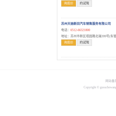
询底价
约试驾
XR-V
CR-V
广汽本田
苏州天驰新田汽车销售服务有限公司
思迪
电话：
0512-66321800
冠道
地址：苏州市新区塔园路北端399号(车
询底价
约试驾
锋范
缤智
奥德赛
凌派
锋范经典
网站备案
歌诗图
Copyright © gusuchew
飞度
雅阁
奔驰
标致