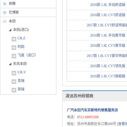
奔腾
2016款 1.8L 手动舒适版
巴博斯
2016款 1.8L CVT舒适版
本田
2017款 1.8L CVT舒适特装
本田(进口)
2016款 1.8L 手动豪华版
CR-Z
2016款 1.8L CVT豪华版
时韵
飞度（进口）
2017款 1.8L CVT豪华特装
东风本田
2016款 1.8L CVT领先版
UR-V
2016款 1.8L CVT旗舰版
竞瑞
哥瑞
凌派苏州经销商
思域
杰德
广汽本田汽车苏新特约销售服务店
思铂睿
电话：
0512-68093388
艾力绅
地址：苏州市高新区长江路408号
[查看