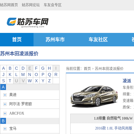
姑苏网首页
姑苏网论坛
车友会专区
首页
苏州车市
车友社区
苏州本田凌派报价
A
B
C
D
E
F
G
H
I
当前位置：
首页
> 苏州本田凌派报价
J
K
L
M
N
O
P
Q
R
S
T
U
V
W
X
Y
Z
凌派
A
车身形
排量：1.
奥迪
变速箱：
阿尔法·罗密欧
质保：
ARCFOX
1.8排量 自然吸气 100kW
B
2016款 1.8L 手动风尚版
宝马