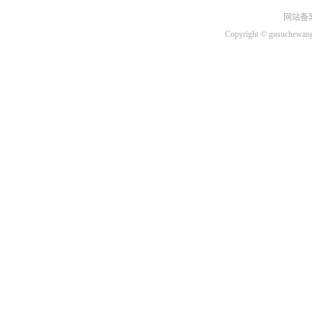
网站备案
北汽绅宝
Copyright © gusuchew
比速
C
长城
长安
昌河
D
DS
大众
道奇
东南
东风
东风小康
东风风行
东风风神