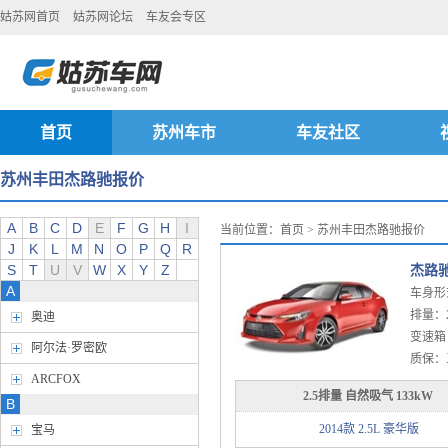
姑苏网首页
姑苏网论坛
车友会专区
首页
苏州车市
车友社区
苏州丰田杰路驰报价
A
B
C
D
E
F
G
H
I
当前位置：
首页
> 苏州丰田杰路驰报价
J
K
L
M
N
O
P
Q
R
S
T
U
V
W
X
Y
Z
杰路
A
车身形
排量：2.
奥迪
变速箱
阿尔法·罗密欧
质保：
ARCFOX
2.5排量 自然吸气 133kW
B
2014款 2.5L 豪华版
宝马