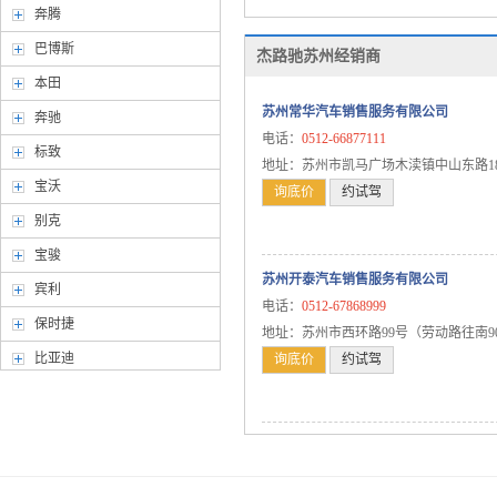
奔腾
巴博斯
杰路驰苏州经销商
本田
苏州常华汽车销售服务有限公司
奔驰
电话：
0512-66877111
标致
地址：苏州市凯马广场木渎镇中山东路1
宝沃
询底价
约试驾
别克
宝骏
苏州开泰汽车销售服务有限公司
宾利
电话：
0512-67868999
保时捷
地址：苏州市西环路99号（劳动路往南9
比亚迪
询底价
约试驾
北京汽车
北汽幻速
北汽威旺
北汽新能源