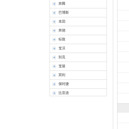
奔腾
巴博斯
本田
奔驰
标致
宝沃
别克
宝骏
宾利
保时捷
比亚迪
北京汽车
北汽幻速
北汽威旺
北汽新能源