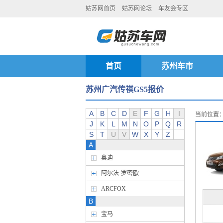
姑苏网首页
姑苏网论坛
车友会专区
首页
苏州车市
苏州广汽传祺GS5报价
A
B
C
D
E
F
G
H
I
当前位置
J
K
L
M
N
O
P
Q
R
S
T
U
V
W
X
Y
Z
A
奥迪
阿尔法·罗密欧
ARCFOX
B
宝马