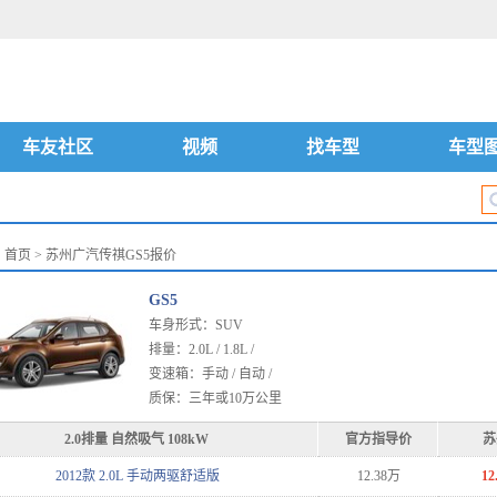
车友社区
视频
找车型
车型
：
首页
> 苏州广汽传祺GS5报价
GS5
车身形式：SUV
排量：2.0L / 1.8L /
变速箱：手动 / 自动 /
质保：三年或10万公里
2.0排量 自然吸气 108kW
官方指导价
苏
2012款 2.0L 手动两驱舒适版
12.38万
12