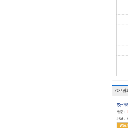
北汽绅宝
比速
C
长城
长安
昌河
D
DS
大众
道奇
GS5
东南
东风
苏州市
东风小康
电话：
东风风行
地址：
询底
东风风神