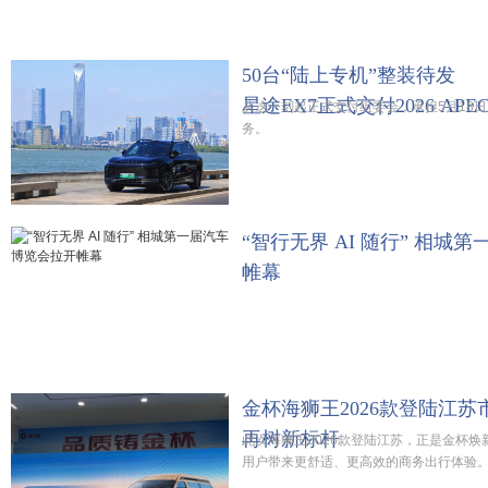
50台“陆上专机”整装待发
星途EX7正式交付2026 AP
从这一刻起正式交付组委会，承担5月18日
务。
“智行无界 AI 随行” 相城
帷幕
金杯海狮王2026款登陆江苏
再树新标杆
此次海狮王2026款登陆江苏，正是金杯
用户带来更舒适、更高效的商务出行体验