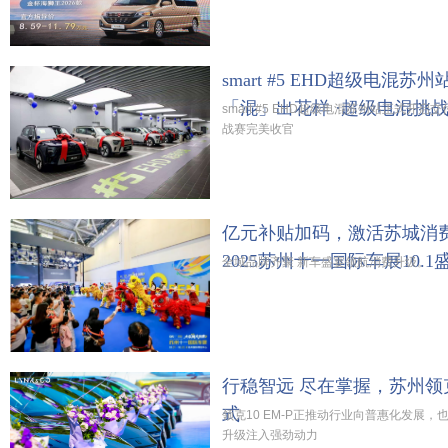
smart #5 EHD超级电混
「混」出花样 ·超级电混挑
smart #5 EHD超级电混苏州站正式开启
战赛完美收官
亿元补贴加码，激活苏城消
2025苏州十一国际车展10.
全域品牌齐聚 新车盛宴领航消费升级。
行稳智远 尽在掌握，苏州领克
式
领克10 EM-P正推动行业向普惠化发展，
升级注入强劲动力