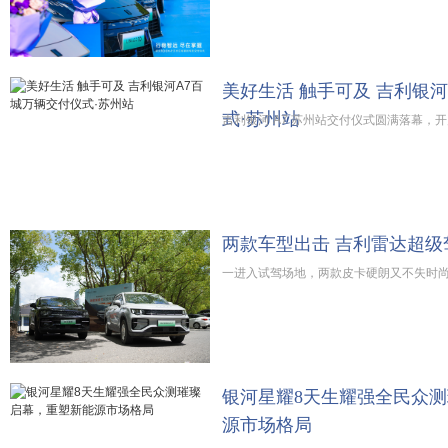
美好生活 触手可及 吉利银
式·苏州站
吉利银河 A7 苏州站交付仪式圆满落幕，
两款车型出击 吉利雷达超级
一进入试驾场地，两款皮卡硬朗又不失时
银河星耀8天生耀强全民众
源市场格局