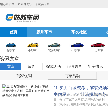
姑苏网首页
姑苏网论坛
车友会专区
首页
苏州车市
车友社区
微型车
小型车
紧凑型车
中型车
中大型车
资讯文章
文章
最新
商家活动
行情调查
新车快讯
商家促销
商家活动
2L 实力百城统考，解锁燃
中国星 i-HEV 节油挑战赛
以硬核混动实力驰骋节油赛场，用全场景真实
日，秉持“不试不比不卖”品牌理念的吉利中国
赛・苏州站，在凡朴湖畔户外露营地正式